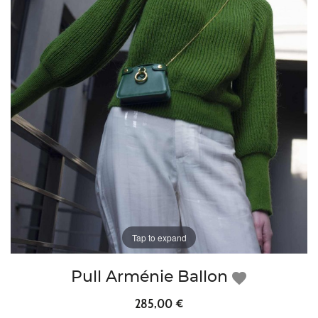
Tap to expand
Pull Arménie Ballon
favorite
285,00 €