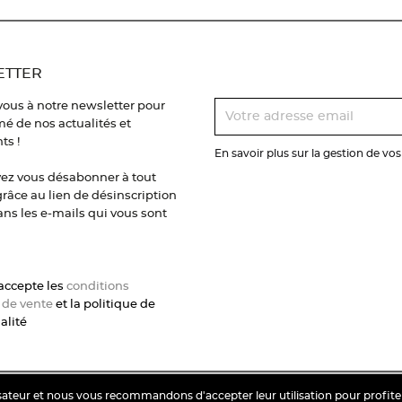
ETTER
vous à notre newsletter pour
mé de nos actualités et
s !
En savoir plus sur la gestion de vo
ez vous désabonner à tout
âce au lien de désinscription
ns les e-mails qui vous sont
j'accepte les
conditions
 de vente
et la politique de
alité
lisateur et nous vous recommandons d'accepter leur utilisation pour profite