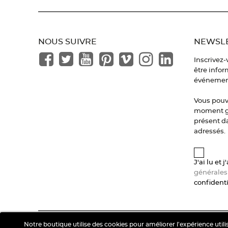
NOUS SUIVRE
NEWSL
Inscrivez-
être infor
événement
Vous pouv
moment gr
présent da
adressés.
J'ai lu et 
générales
confidenti
© 2026 - Koshka Paris. Tous droits réservés
Notre boutique utilise des cookies pour améliorer l'expérience uti