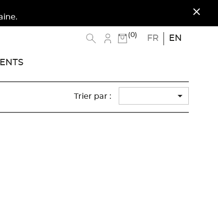
close
(0)
FR
EN
ENTS

Trier par :
5