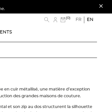
close
(0)
FR
EN
ENTS
ée en cuir métallisé, une matière d’exception
duction des grandes maisons de couture.
ontal et son zip au dos structurent la silhouette