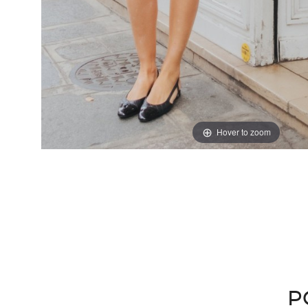
Hover to zoom
P