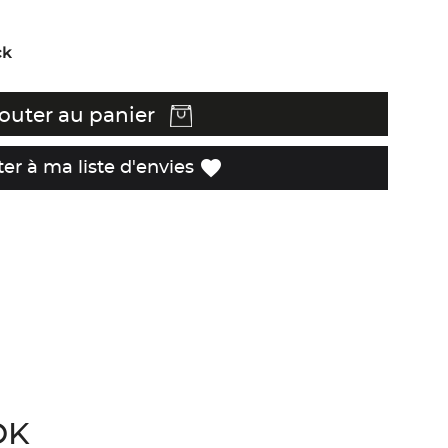
ck
outer au panier
favorite
ter à ma liste d'envies
OK