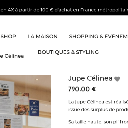
ir de 100 € d'achat en France métropolitaine.
-SHOP
LA MAISON
SHOPPING & ÉVÈNEM
BOUTIQUES & STYLING
e Célinea
Jupe Célinea
favorite
790,00 €
La jupe Célinea est réalis
issue des surplus de pro
Sa taille haute, son pli fr