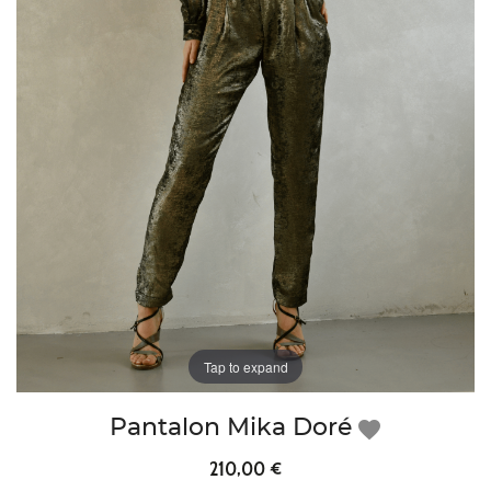
Tap to expand
Pantalon Mika Doré
favorite
210,00 €