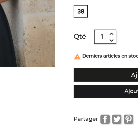
38
Qté

Derniers articles en sto
Aj
Ajou
Partager