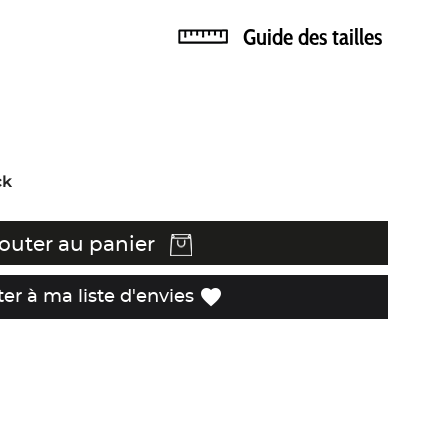
Guide des tailles
ck
outer au panier
favorite
ter à ma liste d'envies