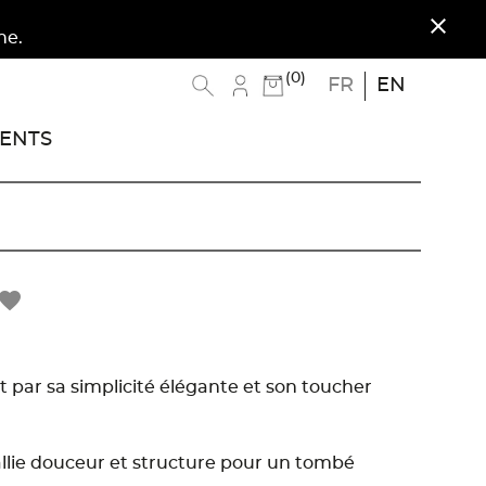
close
(0)
FR
EN
ENTS
avorite
 par sa simplicité élégante et son toucher
l allie douceur et structure pour un tombé