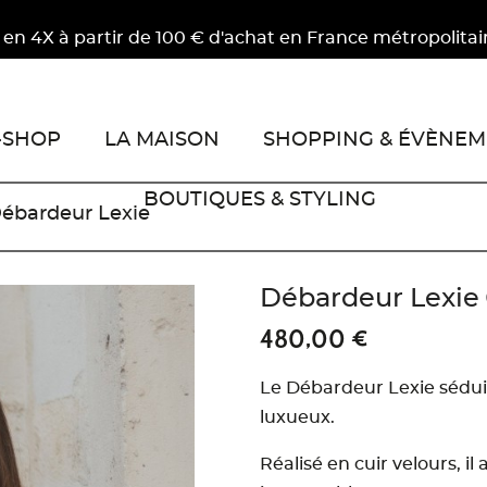
ir de 100 € d'achat en France métropolitaine.
-SHOP
LA MAISON
SHOPPING & ÉVÈNEM
BOUTIQUES & STYLING
ébardeur Lexie
Débardeur Lexie
f
480,00 €
Le Débardeur Lexie séduit
luxueux.
Réalisé en cuir velours, i