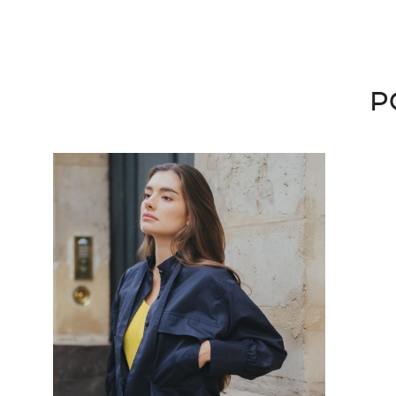
P
favorite