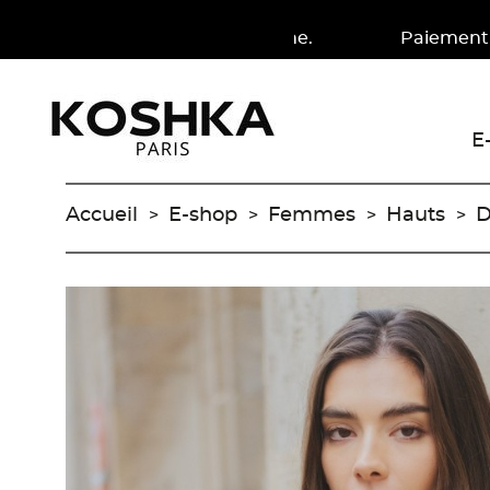
rs en France métropolitaine. Paiement en 4X à part
E
Accueil
E-shop
Femmes
Hauts
D