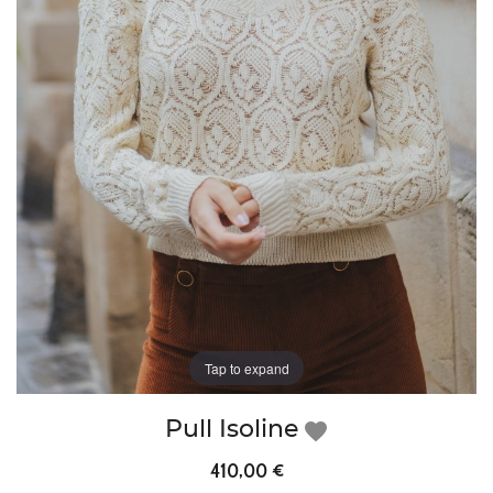
Tap to expand
Pull Isoline
favorite
410,00 €