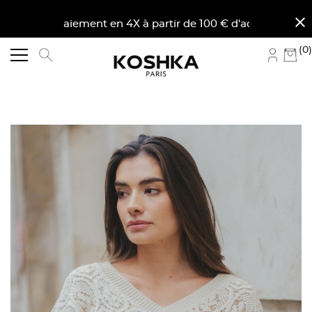
close
Paiement en 4X à partir de 100 € d'achat en France mét
(0)