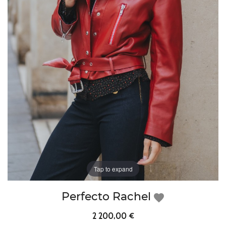
Tap to expand
Perfecto Rachel
favorite
2 200,00 €