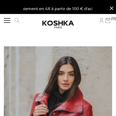
close
aiement en 4X à partir de 100 € d'achat en France mét
(0)