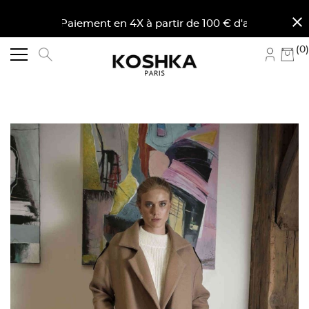
close
. Paiement en 4X à partir de 100 € d'achat en France 
(0)