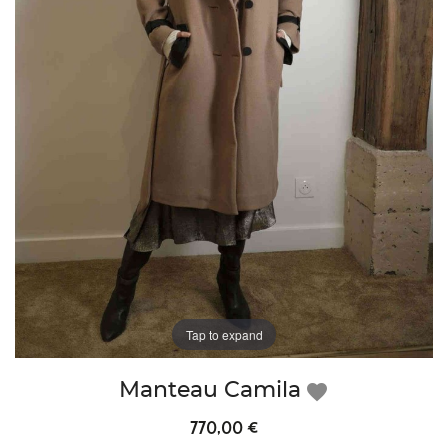
Tap to expand
Manteau Camila
favorite
770,00 €