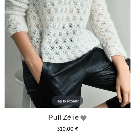
Tap to expand
Pull Zélie
favorite
320,00 €