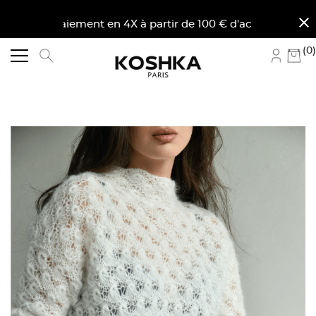
close
aiement en 4X à partir de 100 € d'achat en France mét
(0)