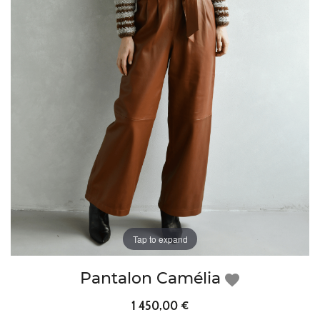
Tap to expand
Pantalon Camélia
favorite
1 450,00 €