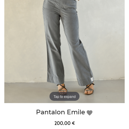
Tap to expand
Pantalon Emile
favorite
200,00 €