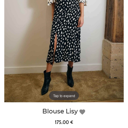
Tap to expand
Blouse Lisy
favorite
175,00 €