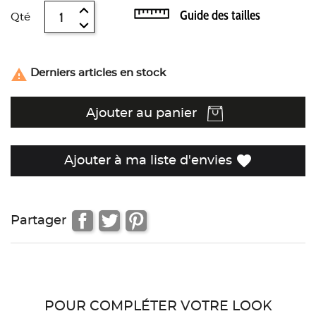
Guide des tailles
Qté

Derniers articles en stock
Ajouter au panier
favorite
Ajouter à ma liste d'envies
Partager
POUR COMPLÉTER VOTRE LOOK