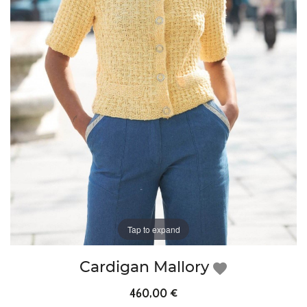
Tap to expand
Cardigan Mallory
favorite
460,00 €