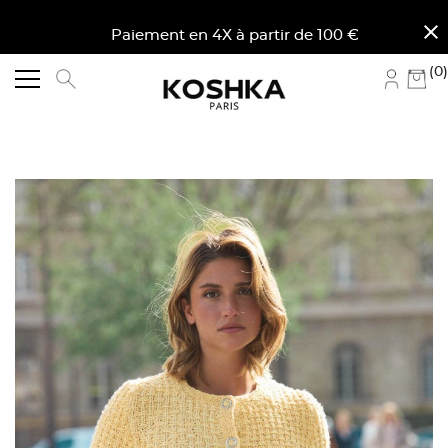
close
ine. Paiement en 4X à partir de 100 € d'achat en Fran
(0)