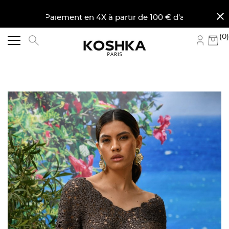
close
. Paiement en 4X à partir de 100 € d'achat en France 
(0)