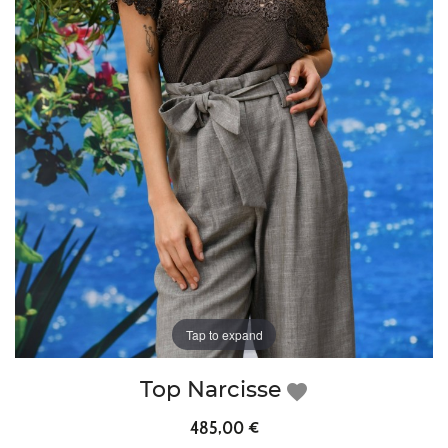
Tap to expand
Top Narcisse
favorite
485,00 €