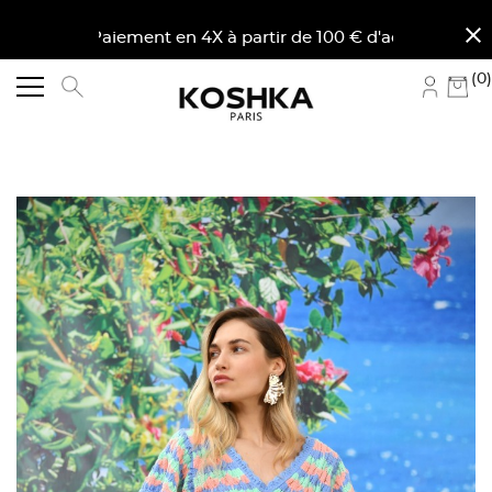
close
. Paiement en 4X à partir de 100 € d'achat en France m
(0)