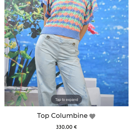
Tap to expand
Top Columbine
favorite
330,00 €