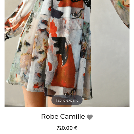
Tap to expand
Robe Camille
favorite
720,00 €