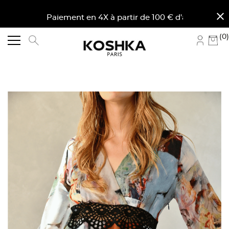
close
e. Paiement en 4X à partir de 100 € d'achat en France 
(0)