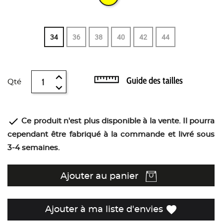
34
36
38
40
42
44
Guide des tailles
Qté

Ce produit n'est plus disponible à la vente. Il pourra
cependant être fabriqué à la commande et livré sous
3-4 semaines.
Ajouter au panier
favorite
Ajouter à ma liste d'envies