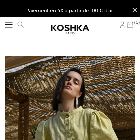
close
. Paiement en 4X à partir de 100 € d'achat en France m
(0)