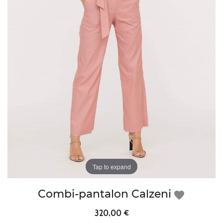
Tap to expand
Combi-pantalon Calzeni
favorite
320,00 €